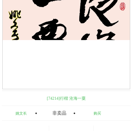
[74214]行楷 沧海一粟
非卖品
姚文长
购买