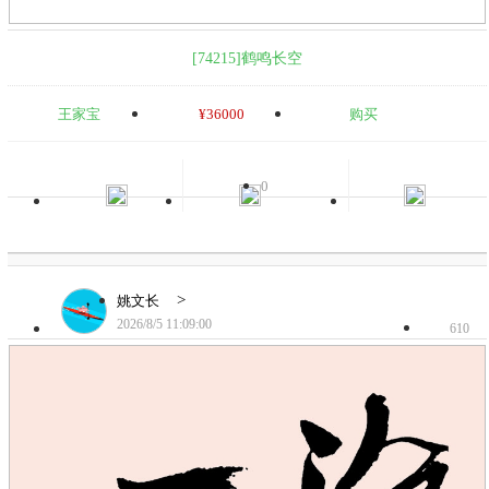
[74215]鹤鸣长空
王家宝
¥36000
购买
0
>
姚文长
2026/8/5 11:09:00
610