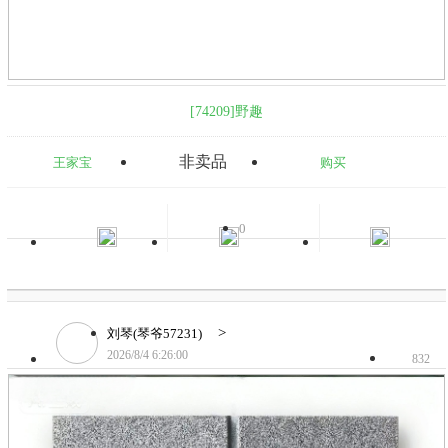
[74209]野趣
非卖品
王家宝
购买
0
>
刘琴(琴爷57231)
2026/8/4 6:26:00
832