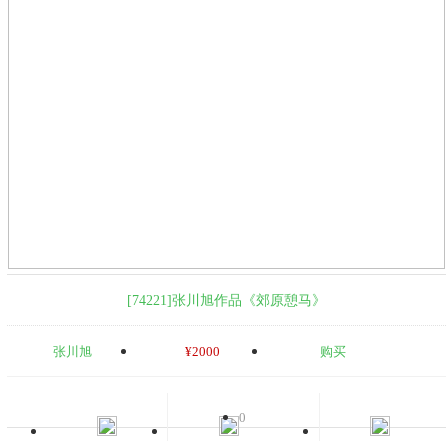
[74221]张川旭作品《郊原憩马》
张川旭
¥2000
购买
0