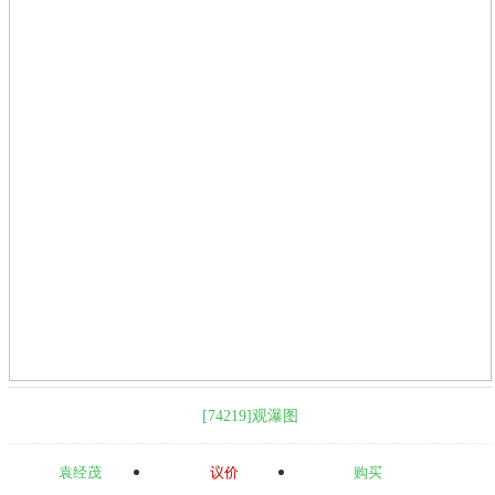
[74219]观瀑图
袁经茂
议价
购买