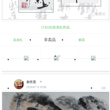
[74220]吴东红作品
非卖品
吴东红
购买
0
>
袁经茂
2026/8/7 6:19:00
326