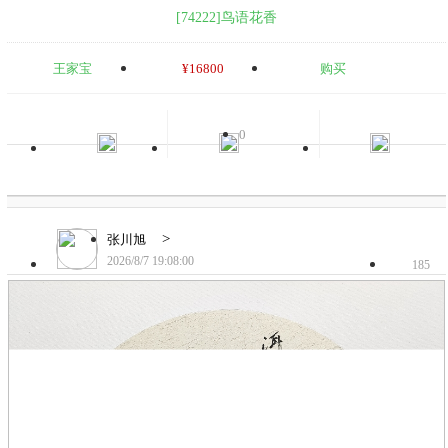
[74222]鸟语花香
王家宝
¥16800
购买
0
>
张川旭
2026/8/7 19:08:00
185