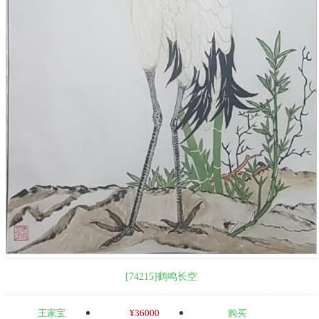
[74215]鹤鸣长空
王家宝
¥36000
购买