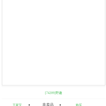
[74209]野趣
非卖品
王家宝
购买