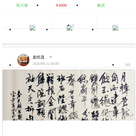
张川旭
¥3000
购买
1
>
袁经茂
2026/8/6 12:46:00
165