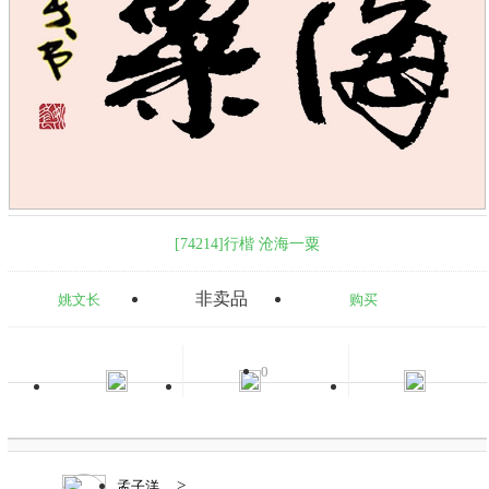
[74214]行楷 沧海一粟
非卖品
姚文长
购买
0
>
孟子洋