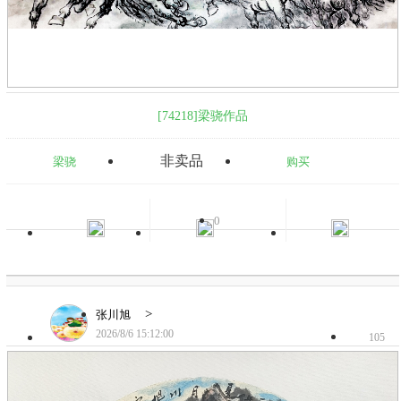
[74218]梁骁作品
非卖品
梁骁
购买
0
>
张川旭
2026/8/6 15:12:00
105