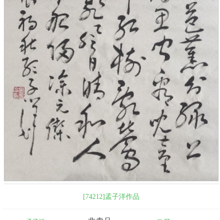
[74212]孟子洋作品