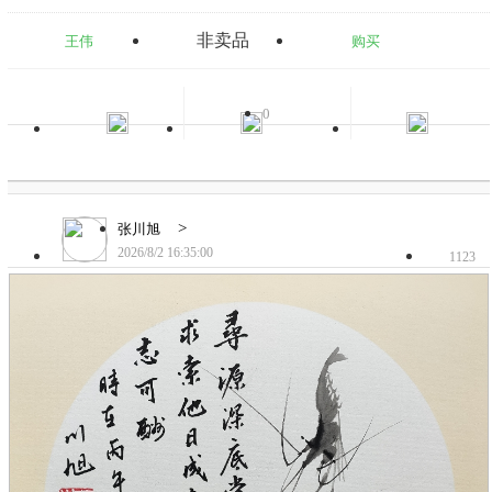
非卖品
王伟
购买
0
>
张川旭
2026/8/2 16:35:00
1123