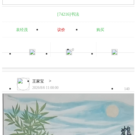
[74216]书法
袁经茂
议价
购买
0
>
王家宝
2026/8/6 11:00:00
140