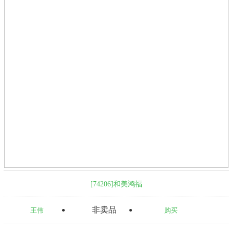
[74206]和美鸿福
非卖品
王伟
购买