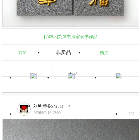
[74208]刘琴书法家隶书作品
非卖品
刘琴
购买
0
>
刘琴(琴爷57231)
2026/8/3 18:12:00
707