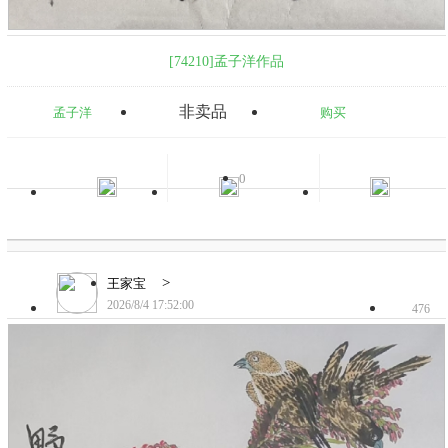
[74210]孟子洋作品
非卖品
孟子洋
购买
0
>
王家宝
2026/8/4 17:52:00
476