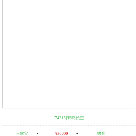
[74215]鹤鸣长空
王家宝
¥36000
购买