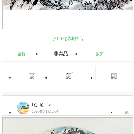
[74218]梁骁作品
非卖品
梁骁
购买
0
>
张川旭
2026/8/6 15:12:00
108