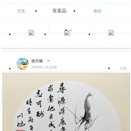
非卖品
王伟
购买
0
>
张川旭
2026/8/2 16:35:00
1126