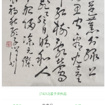
[74212]孟子洋作品