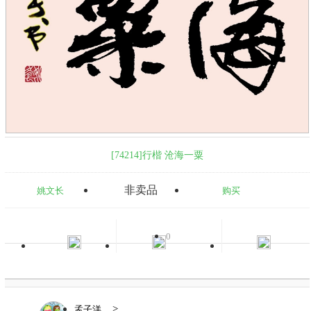
[74214]行楷 沧海一粟
非卖品
姚文长
购买
0
>
孟子洋