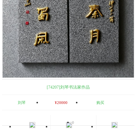
[74207]刘琴书法家作品
刘琴
¥20000
购买
0