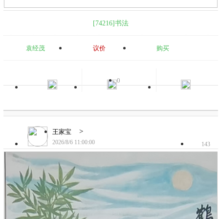
[74216]书法
袁经茂
议价
购买
0
>
王家宝
2026/8/6 11:00:00
143