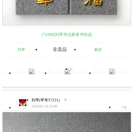
[74208]刘琴书法家隶书作品
非卖品
刘琴
购买
0
>
刘琴(琴爷57231)
2026/8/3 18:12:00
710