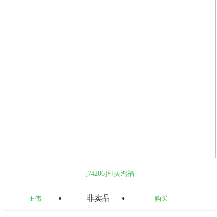
[74206]和美鸿福
非卖品
王伟
购买