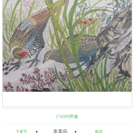
[74209]野趣
非卖品
王家宝
购买