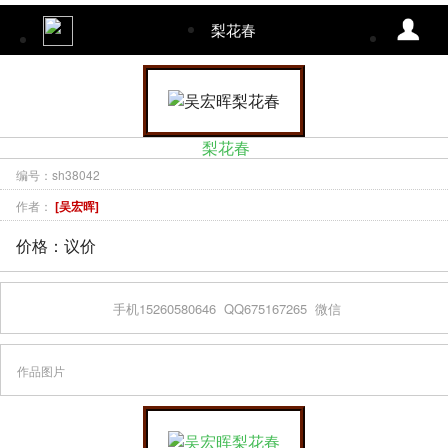
梨花春
梨花春
编号：sh38042
作者：
[吴宏晖]
价格：议价
手机15260580646
QQ675167265
微信
作品图片