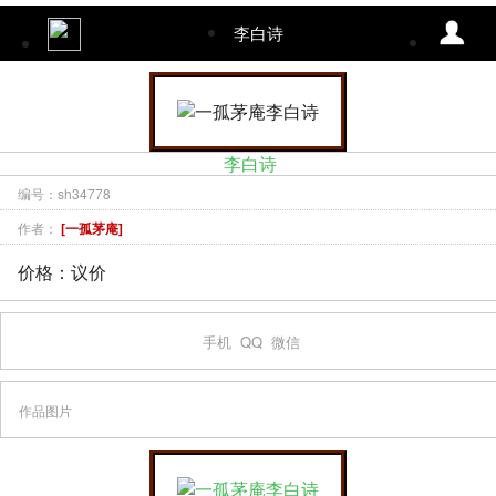
李白诗
李白诗
编号：sh34778
作者：
[一孤茅庵]
价格：议价
手机
QQ
微信
作品图片