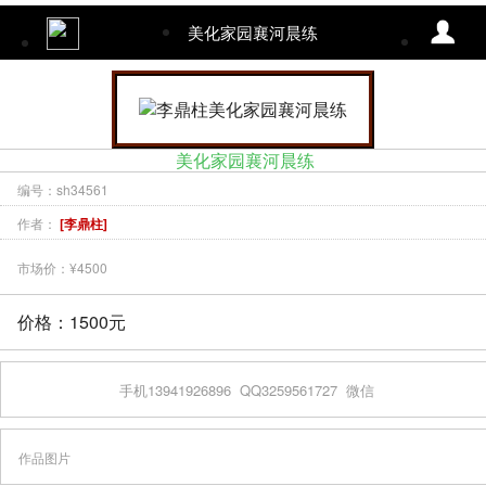
美化家园襄河晨练
美化家园襄河晨练
编号：sh34561
作者：
[李鼎柱]
市场价：¥4500
价格：1500元
手机13941926896
QQ3259561727
微信
作品图片