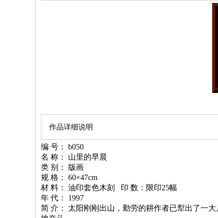
作品详细说明
编 号： b050
名 称： 山里的早晨
类 别： 版画
规 格： 60×47cm
材 料： 油印套色木刻 印 数：限印25幅
年 代： 1997
简 介： 太阳刚刚出山，勤劳的耕作者已犁出了一