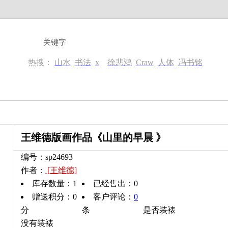
热搜：
山水
书法
x
徐悲鸿
Craw
人体
冯书铭
王维德版画作品《山里的早晨 》
编号：sp24693
作者：
[王维德]
库存数量：
1
已经售出：
0
赠送积分：0
客户评论：
0
分
条
是否装裱：
没有装裱