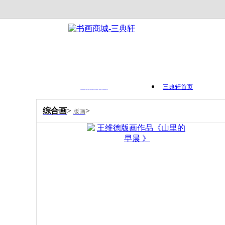
商品分类
三典轩首页
综合画
>
>
版画
首 页
作品列表
书画资讯
视频展示